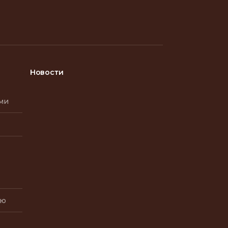
Новости
ми
ию