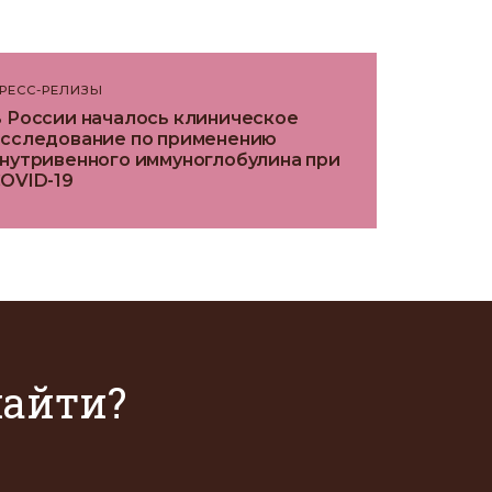
РЕСС-РЕЛИЗЫ
 России началось клиническое
сследование по применению
нутривенного иммуноглобулина при
OVID-19
найти?